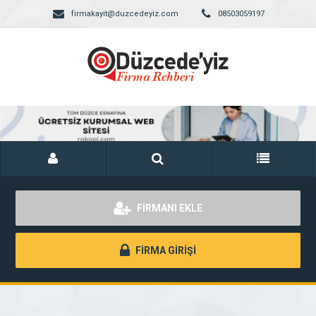
firmakayit@duzcedeyiz.com
08503059197
FİRMANI EKLE
FİRMA GİRİŞİ