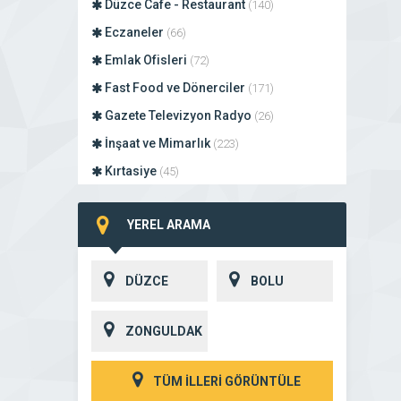
Düzce Cafe - Restaurant
(140)
Eczaneler
(66)
Emlak Ofisleri
(72)
Fast Food ve Dönerciler
(171)
Gazete Televizyon Radyo
(26)
İnşaat ve Mimarlık
(223)
Kırtasiye
(45)
Mobilya İmalat
(179)
YEREL ARAMA
Muhasebe Mali Müşavir
(48)
Oto Galeriler
(205)
DÜZCE
BOLU
Reklam Ajansları
(113)
Spor Salonları
(72)
ZONGULDAK
Sürücü Kursları
(26)
Yazılım Ajansları
(1)
TÜM İLLERİ GÖRÜNTÜLE