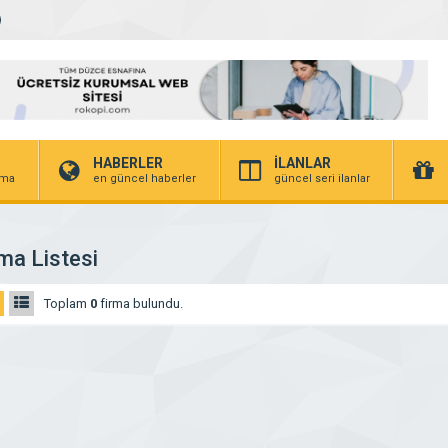
HABERLER
İLANLAR
irma
en güncel haberler
güncel seri ilanlar
ma Listesi
Toplam
0
firma bulundu.