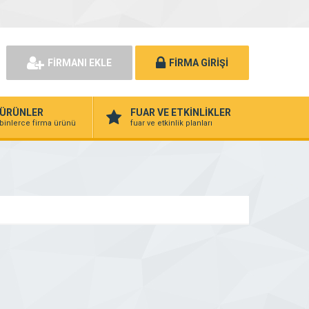
FİRMANI EKLE
FİRMA GİRİŞİ
ÜRÜNLER
FUAR VE ETKİNLİKLER
binlerce firma ürünü
fuar ve etkinlik planları