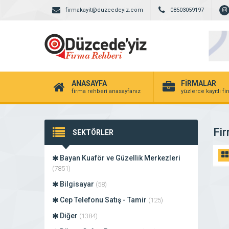
firmakayit@duzcedeyiz.com
08503059197
ANASAYFA
FİRMALAR
firma rehberi anasayfanız
yüzlerce kayıtlı f
Fir
SEKTÖRLER
Bayan Kuaför ve Güzellik Merkezleri
(7851)
Bilgisayar
(58)
Cep Telefonu Satış - Tamir
(125)
Diğer
(1384)