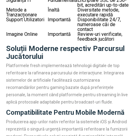
Siguranță IT
Fundamentală
Encriptare SSL de 256-
bit, acreditări up-to-date
Metode a
Înaltă
Diversitate metode,
Tranzacționare
executare rapidă
Support Utilizatori
Importantă
Disponibilitate 24/7,
numeroase căi de
contact
Imagine Online
Importantă
Review-uri verificate,
feedback jucători
Soluții Moderne respectiv Parcursul
Jucătorului
Platformele fresh implementează tehnologii digitale de top
referitoare la rafinarea parcursului de interacțiune. Integrarea
sistemelor de artificiale facilitează customizarea
recomandărilor pentru gaming bazate după preferințele
personale, la moment când platformele pentru streaming în live
aplică protocoale adaptabile pentru broadcast-uri fluide.
Compatibilitate Pentru Mobile Modernă
Producerea app-urilor nativ referitor la sistemele iOS și Android
reprezintă o singură urgență importantă referitoare la furnizorii