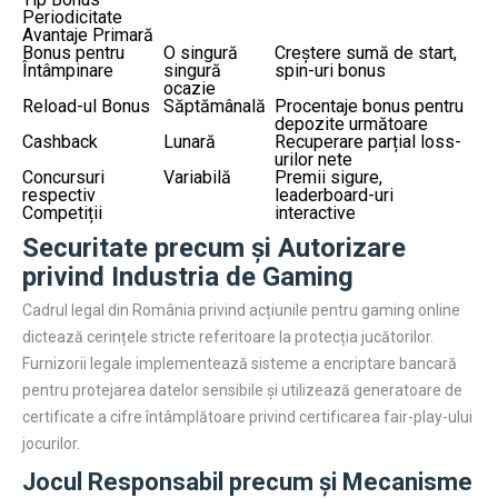
Periodicitate
Avantaje Primară
Bonus pentru
O singură
Creștere sumă de start,
Întâmpinare
singură
spin-uri bonus
ocazie
Reload-ul Bonus
Săptămânală
Procentaje bonus pentru
depozite următoare
Cashback
Lunară
Recuperare parțial loss-
urilor nete
Concursuri
Variabilă
Premii sigure,
respectiv
leaderboard-uri
Competiții
interactive
Securitate precum și Autorizare
privind Industria de Gaming
Cadrul legal din România privind acțiunile pentru gaming online
dictează cerințele stricte referitoare la protecția jucătorilor.
Furnizorii legale implementează sisteme a encriptare bancară
pentru protejarea datelor sensibile și utilizează generatoare de
certificate a cifre întâmplătoare privind certificarea fair-play-ului
jocurilor.
Jocul Responsabil precum și Mecanisme