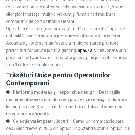
focalizează privind aplicarea celor avansate sisteme IT, oferind
clienților interfețe intuitive precum și funcționări mai bune
comparativ de competitorii veterani.
Operatorii nou-intrați asupra piață arată o remarcabilă agilitate
notabilă în conformarea la preferințele utilizatorilor moderni.
Această agilitate se manifestă via implementarea promptă
privind tuturor cerute jocuri a gaming,
apas? aici
dezvoltate prin
provideri software având reputație global, plus prin optimizarea
totală către terminale mobile.
Trăsături Unice pentru Operatorilor
Contemporani
Platformă modernă și responsive design
– Destinațiile
moderne utilizează structuri web progresive ce asigură durate a
loading inferiori 3 sec, un detaliu confirmat folosind studii neutre
referitoare la eficiență
Colecție variat pentru jocuri
– Game-uri remarcabile care
depășesc frecvent 2000 din opțiuni, incluzând sloturile, opțiuni cu