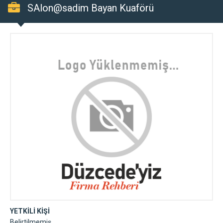
SAlon@sadim Bayan Kuaförü
YETKİLİ KİŞİ
Belirtilmemiş