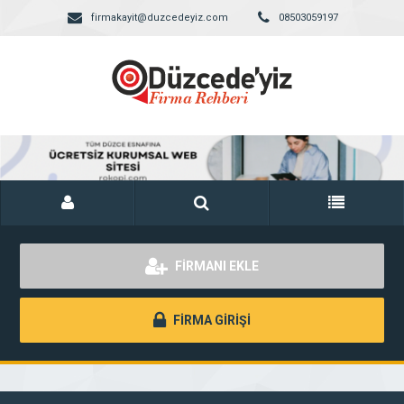
firmakayit@duzcedeyiz.com
08503059197
FİRMANI EKLE
FİRMA GİRİŞİ